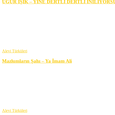
UĞUR IŞIK – YİNE DERTLİ DERTLİ İNİLİYORS
Alevi Türküleri
Mazlumların Şahı – Ya İmam Ali
Alevi Türküleri