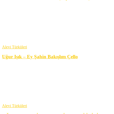
Alevi Türküleri
Uğur Işık – Ey Şahin Bakışlım Çello
Alevi Türküleri