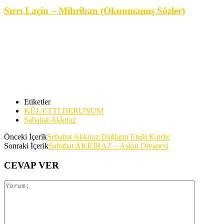
Sırrı Laçin – Mihriban (Okunmamış Sözler)
Etiketler
KÜL ETTİ DERUNUM
Sabahat Akkiraz
Önceki İçerik
Sebahat Akkiraz Dağların Eteği Kardır
Sonraki İçerik
Sabahat AKKİRAZ – Aşkın Divanesi
CEVAP VER