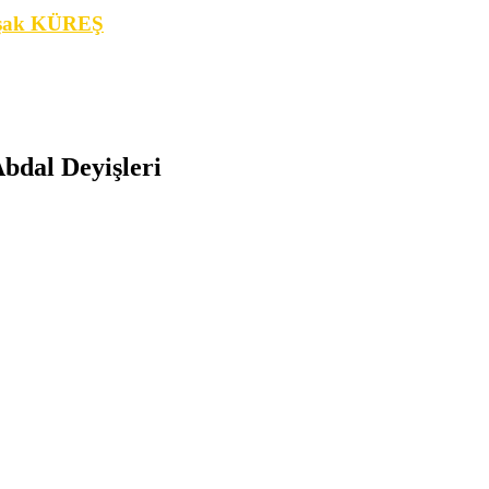
aşak KÜREŞ
Abdal Deyişleri