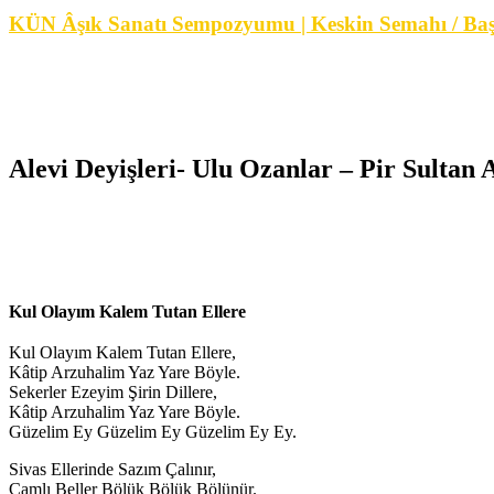
KÜN Âşık Sanatı Sempozyumu | Keskin Semahı / B
Alevi Deyişleri- Ulu Ozanlar – Pir Sultan 
Kul Olayım Kalem Tutan Ellere
Kul Olayım Kalem Tutan Ellere,
Kâtip Arzuhalim Yaz Yare Böyle.
Sekerler Ezeyim Şirin Dillere,
Kâtip Arzuhalim Yaz Yare Böyle.
Güzelim Ey Güzelim Ey Güzelim Ey Ey.
Sivas Ellerinde Sazım Çalınır,
Çamlı Beller Bölük Bölük Bölünür.