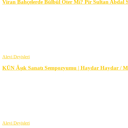
Viran Bahçelerde Bülbül Öter Mi? Pir Sultan Abdal S
Alevi Deyişleri
KÜN Âşık Sanatı Sempozyumu | Haydar Haydar / Mu
Alevi Deyişleri