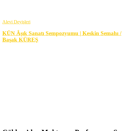
Alevi Deyişleri
KÜN Âşık Sanatı Sempozyumu | Keskin Semahı /
Başak KÜREŞ