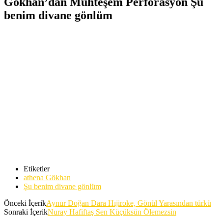
Gökhan’dan Muhteşem Perforasyon Şu
benim divane gönlüm
Etiketler
athena Gökhan
Şu benim divane gönlüm
Önceki İçerik
Aynur Doğan Dara Hıjiroke, Gönül Yarasından türkü
Sonraki İçerik
Nuray Hafiftaş Sen Küçüksün Ölemezsin