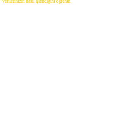
verilerinizin nasıl işlendiğini öğrenin.